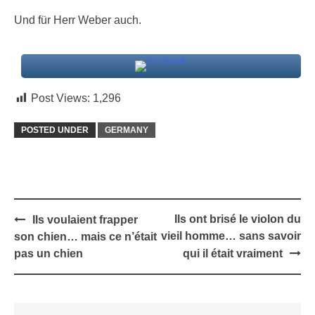
Und für Herr Weber auch.
Post Views:
1,296
POSTED UNDER
GERMANY
Post
Ils ont brisé le violon du
Ils voulaient frapper
navigation
vieil homme… sans savoir
son chien… mais ce n’était
pas un chien
qui il était vraiment