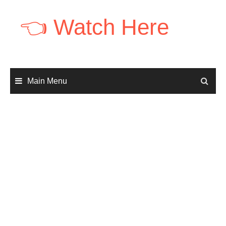
Skip
to
👈 Watch Here
content
Main Menu