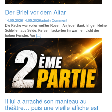
Der Brief vor dem Altar
14.05.2026
14.05.2026
admin
Comment
Die Kirche war voller weißer Rosen. An jeder Bank hingen kleine
Schleifen aus Seide. Kerzen flackerten im warmen Licht der
hohen Fenster. Vor
[...]
Il lui a arraché son manteau au
théâtre… puis une vieille affiche est