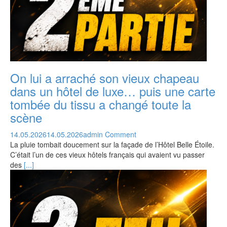
On lui a arraché son vieux chapeau
dans un hôtel de luxe… puis une carte
tombée du tissu a changé toute la
scène
14.05.2026
14.05.2026
admin
Comment
La pluie tombait doucement sur la façade de l’Hôtel Belle Étoile.
C’était l’un de ces vieux hôtels français qui avaient vu passer
des
[...]