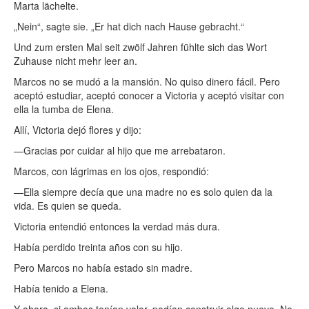
Marta lächelte.
„Nein“, sagte sie. „Er hat dich nach Hause gebracht.“
Und zum ersten Mal seit zwölf Jahren fühlte sich das Wort
Zuhause nicht mehr leer an.
Marcos no se mudó a la mansión. No quiso dinero fácil. Pero
aceptó estudiar, aceptó conocer a Victoria y aceptó visitar con
ella la tumba de Elena.
Allí, Victoria dejó flores y dijo:
—Gracias por cuidar al hijo que me arrebataron.
Marcos, con lágrimas en los ojos, respondió:
—Ella siempre decía que una madre no es solo quien da la
vida. Es quien se queda.
Victoria entendió entonces la verdad más dura.
Había perdido treinta años con su hijo.
Pero Marcos no había estado sin madre.
Había tenido a Elena.