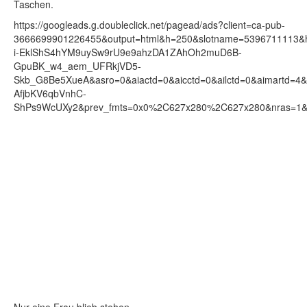
Taschen.
https://googleads.g.doubleclick.net/pagead/ads?client=ca-pub-
3666699901226455&output=html&h=250&slotname=5396711113
i-EklShS4hYM9uySw9rU9e9ahzDA1ZAhOh2muD6B-
GpuBK_w4_aem_UFRkjVD5-
Skb_G8Be5XueA&asro=0&aiactd=0&aicctd=0&ailctd=0&aimart
AfjbKV6qbVnhC-
ShPs9WcUXy2&prev_fmts=0x0%2C627x280%2C627x280&nras=1&