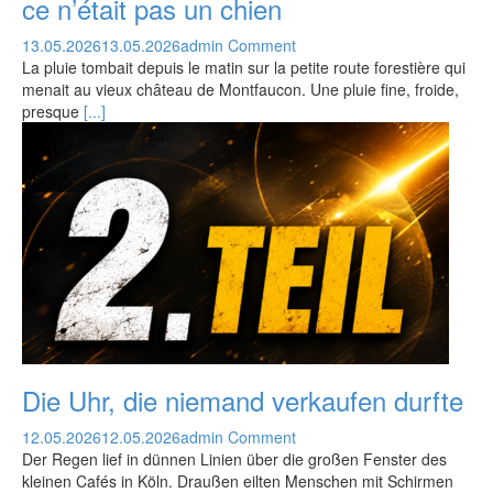
ce n’était pas un chien
13.05.2026
13.05.2026
admin
Comment
La pluie tombait depuis le matin sur la petite route forestière qui
menait au vieux château de Montfaucon. Une pluie fine, froide,
presque
[...]
Die Uhr, die niemand verkaufen durfte
12.05.2026
12.05.2026
admin
Comment
Der Regen lief in dünnen Linien über die großen Fenster des
kleinen Cafés in Köln. Draußen eilten Menschen mit Schirmen