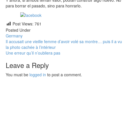
Y ahora, si ambos tenían valor, podían construir algo nuevo. No
para borrar el pasado, sino para honrarlo.
SHARE With Your Friends and Family!
Post Views:
761
Posted Under
Germany
Post
Il accusait une vieille femme d’avoir volé sa montre… puis il a vu
la photo cachée à l’intérieur
navigation
Une erreur qu’il n’oubliera pas
Leave a Reply
You must be
logged in
to post a comment.