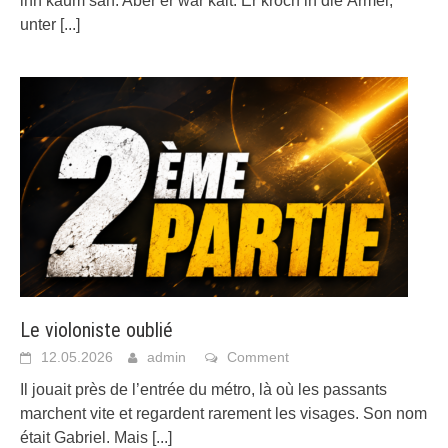
ihn kaum sah. Aber er war kalt. Er kroch in die Ärmel,
unter
[...]
Le violoniste oublié
12.05.2026
admin
Comment
Il jouait près de l’entrée du métro, là où les passants
marchent vite et regardent rarement les visages. Son nom
était Gabriel. Mais
[...]