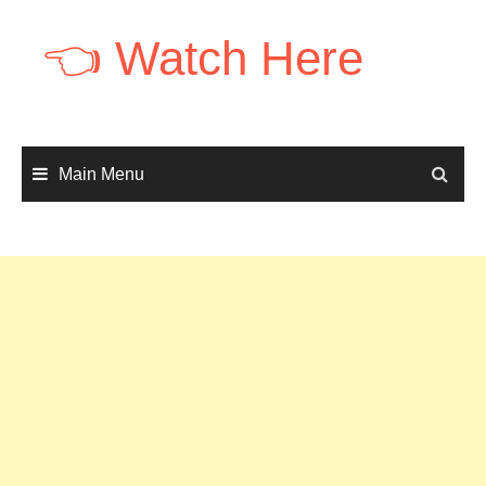
Skip
to
👈 Watch Here
content
Main Menu