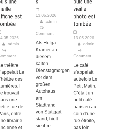
puis une
s
puis une
ieille
vieille
affiche est
13.05.2026
photo est
admin
tombée
tombée
Comment
4.05.2026
13.05.2026
Als Helga
admin
admin
Kramer an
Comment
Comment
diesem
kalten
e théâtre
Le café
Dienstagmorgen
’appelait Le
s’appelait
vor dem
Théâtre des
autrefois Le
großen
umières. Il
Petit Matin.
Autohaus
e trouvait
C’était un
am
dans une
petit café
Stadtrand
etite rue de
parisien au
von Stuttgart
aris, entre
coin d’une
stand, hielt
ne librairie
rue étroite,
sie ihre
ancienne et
pas loin