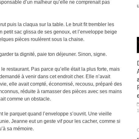
sponsable d’un malheur qu’elle ne comprenait pas
rut puis la claqua sur la table. Le bruit fit trembler les
 petit sac glissa de ses genoux, et l’enveloppe beige
uelques pièces roulèrent sous la chaise.
garder ta dignité, paie ton déjeuner. Sinon, signe.
e restaurant. Pas parce qu’elle était la plus forte, mais
 demandé à venir dans cet endroit cher. Elle n’avait
ie, elle avait compté, économisé, recousu, préparé des
 inconnus, réduite à ramasser des pièces avec ses mains
dait comme un obstacle.
1
nt le parquet quand l’enveloppe s’ouvrit. Une vieille
unie. Jeanne eut un geste vif pour les cacher, comme si
qu’à sa mémoire.