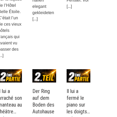
halfen
Fenster. Vor
e l’Hôtel
elegant
[...]
elle Étoile.
gekleideten
’était l’un
[...]
de ces vieux
ôtels
rançais qui
vaient vu
passer des
...]
l lui a
Der Ring
Il lui a
arraché son
auf dem
fermé le
manteau au
Boden des
piano sur
théâtre…
Autohause
les doigts…