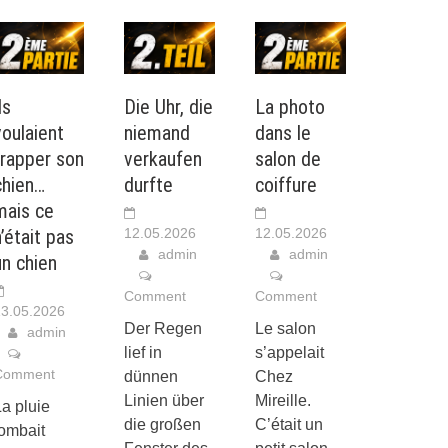
ls
Die Uhr, die
La photo
voulaient
niemand
dans le
frapper son
verkaufen
salon de
chien…
durfte
coiffure
mais ce
n’était pas
12.05.2026
12.05.2026
admin
admin
un chien
Comment
Comment
3.05.2026
Der Regen
Le salon
admin
lief in
s’appelait
Comment
dünnen
Chez
Linien über
Mireille.
a pluie
die großen
C’était un
tombait