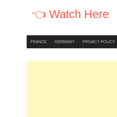
Skip
to
👈 Watch Here
content
FRANCE
GERMANY
PRIVACY POLICY