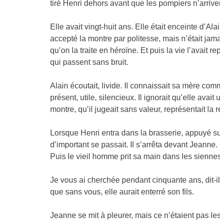
tiré Henri dehors avant que les pompiers n’arrive
Elle avait vingt-huit ans. Elle était enceinte d’Al
accepté la montre par politesse, mais n’était jama
qu’on la traite en héroïne. Et puis la vie l’avait r
qui passent sans bruit.
Alain écoutait, livide. Il connaissait sa mère com
présent, utile, silencieux. Il ignorait qu’elle avait
montre, qu’il jugeait sans valeur, représentait la
Lorsque Henri entra dans la brasserie, appuyé s
d’important se passait. Il s’arrêta devant Jeann
Puis le vieil homme prit sa main dans les siennes
Je vous ai cherchée pendant cinquante ans, dit-il
que sans vous, elle aurait enterré son fils.
Jeanne se mit à pleurer, mais ce n’étaient pas l