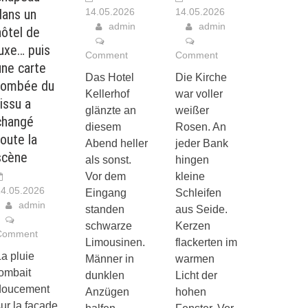
dans un
14.05.2026
14.05.2026
admin
admin
hôtel de
luxe… puis
Comment
Comment
une carte
Das Hotel
Die Kirche
tombée du
Kellerhof
war voller
tissu a
glänzte an
weißer
changé
diesem
Rosen. An
toute la
Abend heller
jeder Bank
scène
als sonst.
hingen
Vor dem
kleine
4.05.2026
Eingang
Schleifen
admin
standen
aus Seide.
schwarze
Kerzen
Comment
Limousinen.
flackerten im
a pluie
Männer in
warmen
tombait
dunklen
Licht der
doucement
Anzügen
hohen
ur la façade