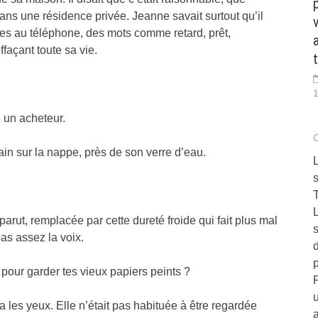
 dans une résidence privée. Jeanne savait surtout qu’il
v
ibes au téléphone, des mots comme retard, prêt,
ffaçant toute sa vie.
1
é un acheteur.
ain sur la nappe, près de son verre d’eau.
L
s
L
rut, remplacée par cette dureté froide qui fait plus mal
s
pas assez la voix.
p
pour garder tes vieux papiers peints ?
P
u
a les yeux. Elle n’était pas habituée à être regardée