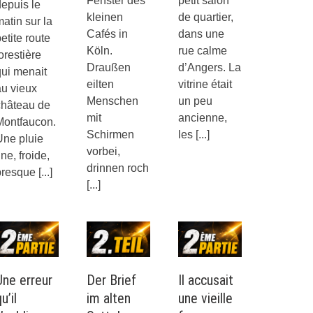
Fenster des
petit salon
epuis le
kleinen
de quartier,
atin sur la
Cafés in
dans une
etite route
Köln.
rue calme
orestière
Draußen
d’Angers. La
qui menait
eilten
vitrine était
au vieux
Menschen
un peu
château de
mit
ancienne,
Montfaucon.
Schirmen
les
[...]
Une pluie
vorbei,
ine, froide,
drinnen roch
presque
[...]
[...]
Une erreur
Der Brief
Il accusait
u’il
im alten
une vieille