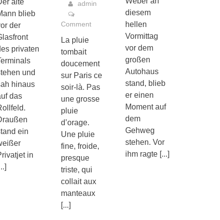
Weber an
er alte
admin
diesem
Mann blieb
Comment
hellen
or der
Vormittag
lasfront
La pluie
vor dem
es privaten
tombait
großen
Terminals
doucement
Autohaus
stehen und
sur Paris ce
stand, blieb
sah hinaus
soir-là. Pas
er einen
auf das
une grosse
Moment auf
ollfeld.
pluie
dem
Draußen
d’orage.
Gehweg
tand ein
Une pluie
stehen. Vor
weißer
fine, froide,
ihm ragte
[...]
rivatjet in
presque
...]
triste, qui
collait aux
manteaux
[...]