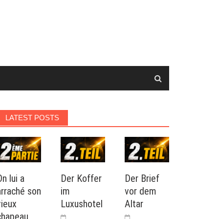
LATEST POSTS
n lui a
Der Koffer
Der Brief
arraché son
im
vor dem
vieux
Luxushotel
Altar
chapeau