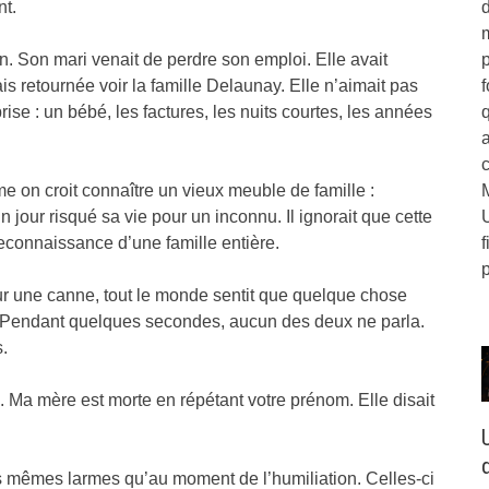
d
nt.
m
p
ain. Son mari venait de perdre son emploi. Elle avait
f
is retournée voir la famille Delaunay. Elle n’aimait pas
eprise : un bébé, les factures, les nuits courtes, les années
me on croit connaître un vieux meuble de famille :
 un jour risqué sa vie pour un inconnu. Il ignorait que cette
f
 reconnaissance d’une famille entière.
ur une canne, tout le monde sentit que quelque chose
e. Pendant quelques secondes, aucun des deux ne parla.
.
. Ma mère est morte en répétant votre prénom. Elle disait
q
es mêmes larmes qu’au moment de l’humiliation. Celles-ci