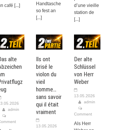
Handtasche
un café
[...]
d’une vieille
so fest an
station de
[...]
[...]
Das alte
Ils ont
Der alte
Abzeichen
brisé le
Schlüssel
am
violon du
von Herr
Privatflugz
vieil
Weber
eug
homme…
sans savoir
13.05.2026
admin
3.05.2026
qui il était
admin
vraiment
Comment
Comment
Als Herr
13.05.2026