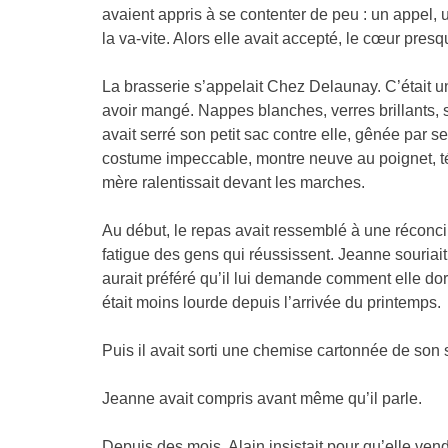
avaient appris à se contenter de peu : un appel, 
la va-vite. Alors elle avait accepté, le cœur presq
La brasserie s’appelait Chez Delaunay. C’était 
avoir mangé. Nappes blanches, verres brillants, se
avait serré son petit sac contre elle, gênée par 
costume impeccable, montre neuve au poignet, té
mère ralentissait devant les marches.
Au début, le repas avait ressemblé à une réconcilia
fatigue des gens qui réussissent. Jeanne souriait,
aurait préféré qu’il lui demande comment elle dorma
était moins lourde depuis l’arrivée du printemps.
Puis il avait sorti une chemise cartonnée de son 
Jeanne avait compris avant même qu’il parle.
Depuis des mois, Alain insistait pour qu’elle vend