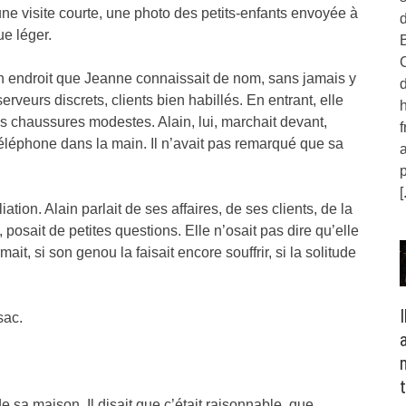
une visite courte, une photo des petits-enfants envoyée à
d
ue léger.
B
C
un endroit que Jeanne connaissait de nom, sans jamais y
rveurs discrets, clients bien habillés. En entrant, elle
h
ses chaussures modestes. Alain, lui, marchait devant,
f
léphone dans la main. Il n’avait pas remarqué que sa
a
[
tion. Alain parlait de ses affaires, de ses clients, de la
 posait de petites questions. Elle n’osait pas dire qu’elle
it, si son genou la faisait encore souffrir, si la solitude
I
sac.
e sa maison. Il disait que c’était raisonnable, que