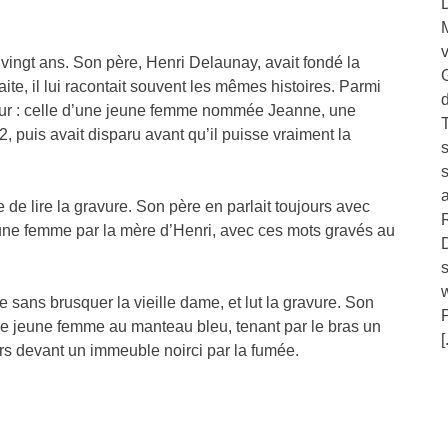
D
v
vingt ans. Son père, Henri Delaunay, avait fondé la
G
aite, il lui racontait souvent les mêmes histoires. Parmi
d
 cœur : celle d’une jeune femme nommée Jeanne, une
2, puis avait disparu avant qu’il puisse vraiment la
de lire la gravure. Son père en parlait toujours avec
R
eune femme par la mère d’Henri, avec ces mots gravés au
s
sans brusquer la vieille dame, et lut la gravure. Son
P
une jeune femme au manteau bleu, tenant par le bras un
[
s devant un immeuble noirci par la fumée.